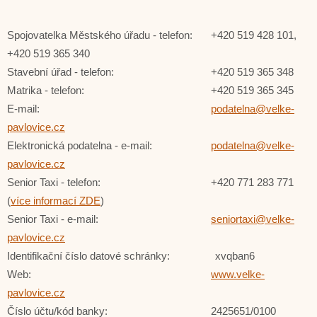
Spojovatelka Městského úřadu - telefon:
+420 519 428 101,
+420 519 365 340
Stavební úřad - telefon:
+420 519 365 348
Matrika - telefon:
+420 519 365 345
E-mail:
podatelna@velke-
pavlovice.cz
Elektronická podatelna - e-mail:
podatelna@velke-
pavlovice.cz
Senior Taxi - telefon:
+420 771 283 771
(
více informací ZDE
)
Senior Taxi - e-mail:
seniortaxi@velke-
pavlovice.cz
Identifikační číslo datové schránky: xvqban6
Web:
www.velke-
pavlovice.cz
Číslo účtu/kód banky:
2425651/0100