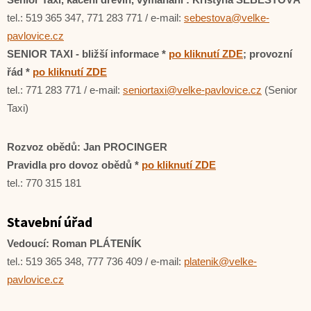
tel.: 519 365 347, 771 283 771 / e-mail:
sebestova@velke-
pavlovice.cz
SENIOR TAXI - bližší informace *
po kliknutí ZDE
; provozní
řád *
po kliknutí ZDE
tel.: 771 283 771 / e-mail:
seniortaxi@velke-pavlovice.cz
(Senior
Taxi)
Rozvoz obědů:
Jan PROCINGER
Pravidla pro dovoz obědů *
po kliknutí ZDE
tel.: 770 315 181
Stavební úřad
Vedoucí: Roman PLÁTENÍK
tel.: 519 365 348, 777 736 409 / e-mail:
platenik@velke-
pavlovice.cz