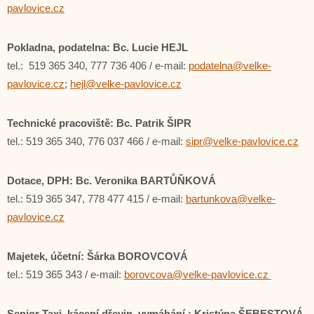
pavlovice.cz
Pokladna, podatelna: Bc. Lucie HEJL
tel.: 519 365 340, 777 736 406 / e-mail:
podatelna@velke-
pavlovice.cz
;
hejl@velke-pavlovice.cz
Technické pracoviště: Bc. Patrik ŠIPR
tel.: 519 365 340, 776 037 466 / e-mail:
sipr@velke-pavlovice.cz
Dotace, DPH: Bc. Veronika BARTŮŇKOVÁ
tel.: 519 365 347, 778 477 415 / e-mail:
bartunkova@velke-
pavlovice.cz
Majetek, účetní: Šárka BOROVCOVÁ
tel.: 519 365 343 / e-mail:
borovcova@velke-pavlovice.cz
Senior Taxi, kácení dřevin, vymáhání
: Kristýna ŠEBESTOVÁ