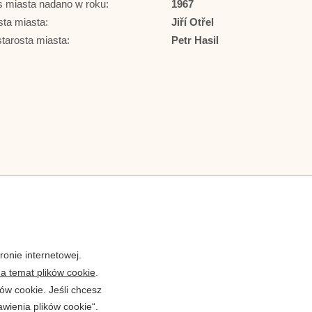
s miasta nadano w roku:
1967
sta miasta:
Jiří Otřel
tarosta miasta:
Petr Hasil
onie internetowej.
na temat plików cookie
.
ów cookie. Jeśli chcesz
awienia plików cookie“.