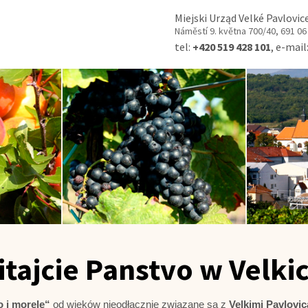
Miejski Urząd Velké Pavlovic
Náměstí 9. května 700/40, 691 06
tel:
+420 519 428 101
, e-mail
itajcie Panstvo w Velki
 i morele“
od wieków nieodłącznie związane są z
Velkimi Pavlovi