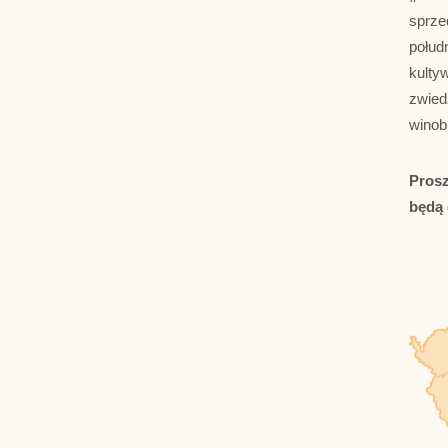
sprze
połud
kulty
zwied
winob
Prosz
będą 