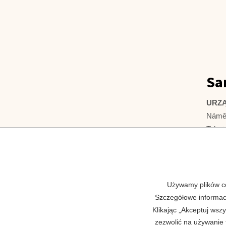
Sa
URZĄ
Náměs
Tel.:
Fax: 
Rejes
Web:
Używamy plików co
Szczegółowe informac
Klikając „Akceptuj wsz
zezwolić na używanie t