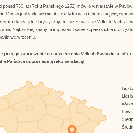
d ponad 750 lat (Roku Pańskiego 1252) mówi o winiarstwie w Pavlovic
niu Moraw jest stale wierne. Ale nie tylko wino i morele są jedynym s
wowanie tradycji folklorystycznych i przeobrażenie Velkich Pavlovi
zania. Najbardziej znanymi imprezami są velkopavlovickie uroczysto
rania we wrześniu.
ę przyjąć zaproszenie do odwiedzenia Velkich Pavlovic, a inform
dla Państwa odpowiednią rekomendacją!
Liczb
Licz
Wyso
Powie
Średn
Średn