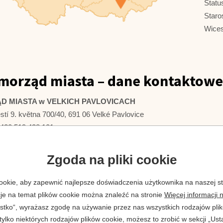
Statu
Staro
Wices
morząd miasta – dane kontaktowe
D MIASTA w VELKICH PAVLOVICACH
tí 9. května 700/40, 691 06 Velké Pavlovice
 +420 519 428 101
+420 519 428 143
tracja elektroniczna:
podatelna@velke-pavlovice.cz
Zgoda na pliki cookie
www.velke-pavlovice.cz
okie, aby zapewnić najlepsze doświadczenia użytkownika na naszej str
je na temat plików cookie można znaleźć na stronie
Więcej informacji 
ystko“, wyrażasz zgodę na używanie przez nas wszystkich rodzajów plik
ylko niektórych rodzajów plików cookie, możesz to zrobić w sekcji „Ust