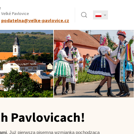
e
Szukaj
 Velké Pavlovice
:
podatelna@velke-pavlovice.cz
ch Pavlovicach!
cami
. Już pierwsza pisemna wzmianka pochodząca