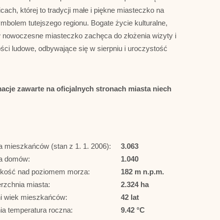
ach, której to tradycji małe i piękne miasteczko na
ymbolem tutejszego regionu. Bogate życie kulturalne,
c w nowoczesne miasteczko zachęca do złożenia wizyty i
ści ludowe, odbywające się w sierpniu i uroczystość
acje zawarte na oficjalnych stronach miasta niech
a mieszkańców (stan z 1. 1. 2006):
3.063
ba domów:
1.040
kość nad poziomem morza:
182 m n.p.m.
rzchnia miasta:
2.324 ha
i wiek mieszkańców:
42 lat
ia temperatura roczna:
9.42 °C