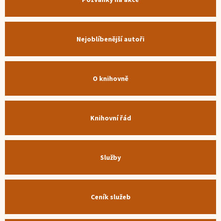
Nejoblíbenější autoři
O knihovně
Knihovní řád
Služby
Ceník služeb