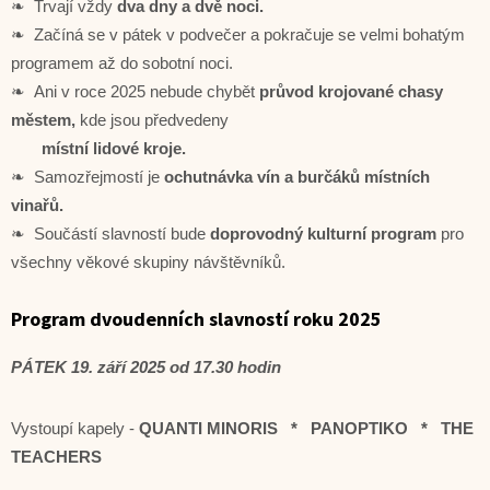
❧ Trvají vždy
dva dny a dvě noci.
❧ Začíná se v pátek v podvečer a pokračuje se velmi bohatým
programem až do sobotní noci.
❧ Ani v roce 2025 nebude chybět
průvod krojované chasy
městem,
kde jsou předvedeny
místní lidové kroje.
❧ Samozřejmostí je
ochutnávka vín a burčáků místních
vinařů.
❧ Součástí slavností bude
doprovodný kulturní program
pro
všechny věkové skupiny návštěvníků.
Program dvoudenních slavností roku 2025
PÁTEK 19. září 2025 od 17.30 hodin
Vystoupí kapely -
QUANTI MINORIS * PANOPTIKO * THE
TEACHERS