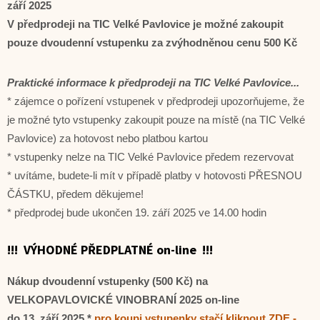
září 2025
V předprodeji na TIC Velké Pavlovice je možné zakoupit
pouze dvoudenní vstupenku za zvýhodněnou cenu 500 Kč
Praktické informace k předprodeji na TIC Velké Pavlovice...
* zájemce o pořízení vstupenek v předprodeji upozorňujeme, že
je možné tyto vstupenky zakoupit pouze na místě (na TIC Velké
Pavlovice) za hotovost nebo platbou kartou
* vstupenky nelze na TIC Velké Pavlovice předem rezervovat
* uvítáme, budete-li mít v případě platby v hotovosti PŘESNOU
ČÁSTKU, předem děkujeme!
* předprodej bude ukončen 19. září 2025 ve 14.00 hodin
!!! VÝHODNÉ PŘEDPLATNÉ on-line !!!
Nákup
dvoudenní vstupenky (500 Kč)
na
VELKOPAVLOVICKÉ VINOBRANÍ 2025 on-line
do 13. září 2025 *
pro koupi vstupenky stačí kliknout ZDE -