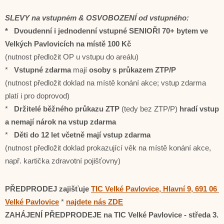
SLEVY na vstupném & OSVOBOZENÍ od vstupného:
* Dvoudenní i jednodenní vstupné SENIOŘI 70+ bytem ve
Velkých Pavlovicích na místě 100 Kč
(nutnost předložit OP u vstupu do areálu)
*
Vstupné zdarma
mají
osoby s průkazem ZTP/P
(nutnost předložit doklad na místě konání akce; vstup zdarma
platí i pro doprovod)
*
Držitelé běžného průkazu ZTP
(tedy bez ZTP/P)
hradí vstup
a nemají nárok na vstup zdarma
*
Děti do 12 let včetně mají vstup zdarma
(nutnost předložit doklad prokazující věk na místě konání akce,
např. kartička zdravotní pojišťovny)
PŘEDPRODEJ zajišťuje
TIC Velké Pavlovice, Hlavní 9, 691 06
Velké Pavlovice
*
najdete nás ZDE
ZAHÁJENÍ PŘEDPRODEJE na TIC Velké Pavlovice - středa 3.