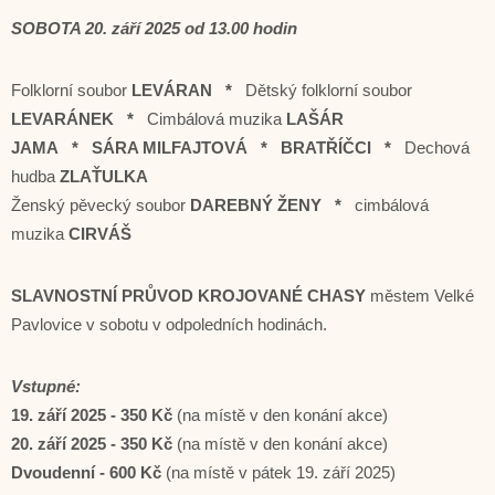
SOBOTA 20. září 2025 od 13.00 hodin
Folklorní soubor
LEVÁRAN *
Dětský folklorní soubor
LEVARÁNEK *
Cimbálová muzika
LAŠÁR
JAMA
* SÁRA MILFAJTOVÁ * BRATŘÍČCI *
Dechová
hudba
ZLAŤULKA
Ženský pěvecký soubor
DAREBNÝ ŽENY *
cimbálová
muzika
CIRVÁŠ
SLAVNOSTNÍ PRŮVOD KROJOVANÉ CHASY
městem Velké
Pavlovice v sobotu v odpoledních hodinách.
Vstupné:
19. září 2025 - 350 Kč
(na místě v den konání akce)
20. září 2025 - 350 Kč
(na místě v den konání akce)
Dvoudenní - 600 Kč
(na místě v pátek 19. září 2025)