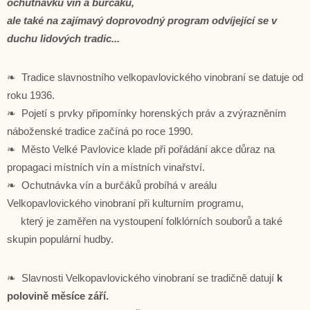
ochutnávku vín a burčáku,
ale také na zajímavý doprovodný program odvíjející se v
duchu lidových tradic...
❧ Tradice slavnostního velkopavlovického vinobraní se datuje od
roku 1936.
❧ Pojetí s prvky připomínky horenských práv a zvýrazněním
náboženské tradice začíná po roce 1990.
❧ Město Velké Pavlovice klade při pořádání akce důraz na
propagaci místních vín a místních vinařství.
❧ Ochutnávka vín a burčáků probíhá v areálu
Velkopavlovického vinobraní při kulturním programu,
který je zaměřen na vystoupení folklórních souborů a také
skupin populární hudby.
❧ Slavnosti Velkopavlovického vinobraní se tradičně datují
k
polovině měsíce září.