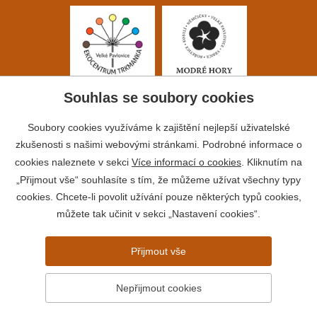
Souhlas se soubory cookies
Soubory cookies využíváme k zajištění nejlepší uživatelské
zkušenosti s našimi webovými stránkami. Podrobné informace o
cookies naleznete v sekci
Více informací o cookies
. Kliknutím na
„Přijmout vše“ souhlasíte s tím, že můžeme užívat všechny typy
cookies. Chcete-li povolit užívání pouze některých typů cookies,
můžete tak učinit v sekci „Nastavení cookies“.
Přijmout vše
© 2026 Město Velké Pavlovice
Prohlášení o přístupnosti
Nepřijmout cookies
Informace o zpracování osobních údajů
Vytvořil:
webProgress