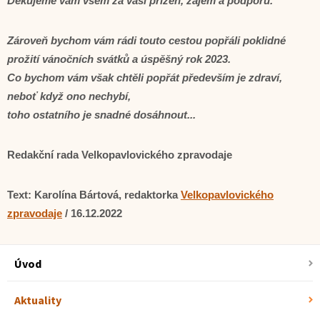
Děkujeme vám všem za vaši přízeň, zájem a podporu.
Zároveň bychom vám rádi touto cestou popřáli poklidné
prožití vánočních svátků a úspěšný rok 2023.
Co bychom vám však chtěli popřát především je zdraví,
neboť když ono nechybí,
toho ostatního je snadné dosáhnout...
Redakční rada Velkopavlovického zpravodaje
Text: Karolína Bártová, redaktorka
Velkopavlovického
zpravodaje
/ 16.12.2022
Úvod
Aktuality