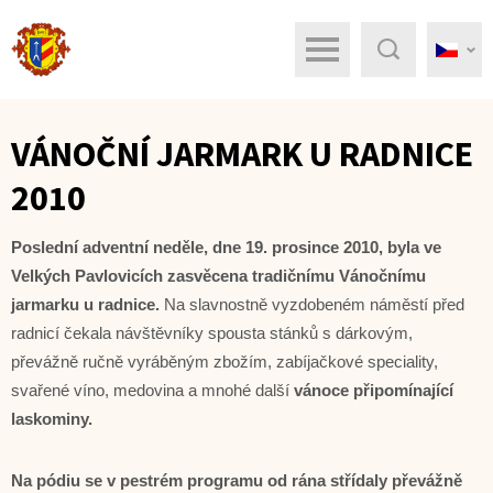
Menu
Hledat
VÁNOČNÍ JARMARK U RADNICE
2010
Poslední adventní neděle, dne 19. prosince 2010, byla ve
Velkých Pavlovicích zasvěcena tradičnímu Vánočnímu
jarmarku u radnice.
Na slavnostně vyzdobeném náměstí před
radnicí čekala návštěvníky spousta stánků s dárkovým,
převážně ručně vyráběným zbožím, zabíjačkové speciality,
svařené víno, medovina a mnohé další
vánoce připomínající
laskominy.
Na pódiu se v pestrém programu od rána střídaly převážně