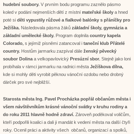
hudební soubory.
V prvním bodu programu zaznělo pásmo
koled v podání nejmenších dětí z místní
mateřské školy
a hned
poté si
děti vypustily růžové a fialkové balónky s přáníčky pro
Ježíška.
Následovala pásma žáků
základní školy, gymnázia a
základní umělecké školy.
Program doplnila
country kapela
Colorado,
s jejímiž písněmi zatancoval i
taneční klub Přátelé
country.
Hostům jarmarku zazpíval dále
ženský pěvecký
soubor Dolina
a velkopavlovický
Presúzní sbor.
Stejně jako loni
probíhala v rámci jarmarku na radnici města
Ježíškova dílna,
kde si mohly děti vyrobit pěknou vánoční ozdobu nebo drobný
dárček pro své nejbližší.
Starosta města Ing. Pavel Procházka popřál občanům města i
všem návštěvníkům krásné vánoční svátky v kruhu rodiny a
do roku 2011 hlavně hodně zdraví.
Zároveň poděkoval voličům,
kteří podpořili koalici a dali ji mandát k vedení města na další čtyři
roky. Ocenil práci a aktivity všech občanů, organizací a spolků,