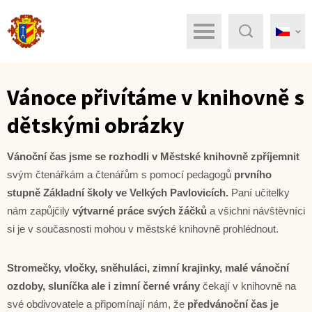
Menu
Hledat
Vánoce přivítáme v knihovně s
dětskými obrázky
Vánoční čas jsme se rozhodli v Městské knihovně zpříjemnit
svým čtenářkám a čtenářům s pomocí pedagogů
prvního
stupně Základní školy ve Velkých Pavlovicích.
Paní učitelky
nám zapůjčily
výtvarné práce svých žáčků
a všichni návštěvníci
si je v současnosti mohou v městské knihovně prohlédnout.
Stromečky, vločky, sněhuláci, zimní krajinky, malé vánoční
ozdoby, sluníčka ale i zimní černé vrány
čekají v knihovně na
své obdivovatele a připomínají nám, že
předvánoční čas je