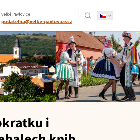
e
Hledat
 Velké Pavlovice
:
podatelna@velke-pavlovice.cz
okratku i
řebalech knih