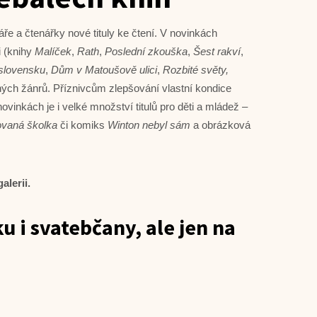
ře a čtenářky nové tituly ke čtení. V novinkách
i (knihy
Malíček
,
Rath
,
Poslední zkouška
,
Šest rakví
,
oslovensku
,
Dům v Matoušově ulici
,
Rozbité světy,
iných žánrů. Příznivcům zlepšování vlastní kondice
novinkách je i velké množství titulů pro děti a mládež –
vaná školka
či komiks
Winton nebyl sám
a obrázková
alerii.
u i svatebčany, ale jen na