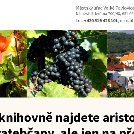
Městský úřad Velké Pavlovic
Náměstí 9. května 700/40, 691 06
tel:
+420 519 428 101
, e-mail
knihovně najdete arist
vatebčany, ale jen na p