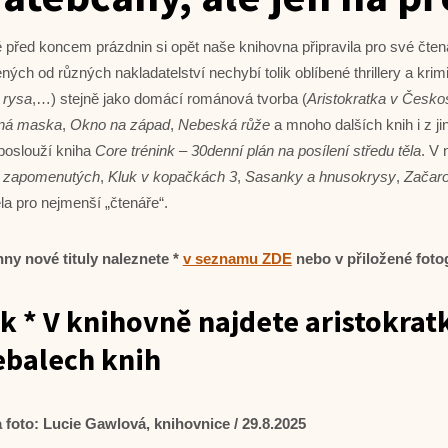
 před koncem prázdnin si opět naše knihovna připravila pro své čtená
ných od různých nakladatelství nechybí tolik oblíbené thrillery a krim
 rysa
,…) stejně jako domácí románová tvorba (
Aristokratka v Česk
rná maska
,
Okno na západ
,
Nebeská růže
a mnoho dalších knih i z j
poslouží kniha
Core trénink – 30denní plán na posílení středu těla
. V 
 zapomenutých
,
Kluk v kopačkách 3
,
Sasanky a hnusokrysy
,
Začaro
la pro nejmenší „čtenáře“.
ny nové tituly naleznete *
v seznamu ZDE
nebo v přiložené fotog
k * V knihovně najdete aristokratk
ebalech knih
a foto: Lucie Gawlová, knihovnice / 29.8.2025