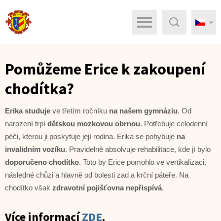
Menu
Hledat
Pomůžeme Erice k zakoupení
chodítka?
Erika studuje
ve třetím ročníku
na našem gymnáziu
. Od
narození trpí
dětskou mozkovou obrnou
. Potřebuje celodenní
péči, kterou ji poskytuje její rodina. Erika se pohybuje
na
invalidním vozíku
. Pravidelně absolvuje rehabilitace, kde jí bylo
doporučeno chodítko
. Toto by Erice pomohlo ve vertikalizaci,
následné chůzi a hlavně od bolesti zad a krční páteře. Na
chodítko však
zdravotní pojišťovna nepřispívá
.
Více informací
ZDE
.