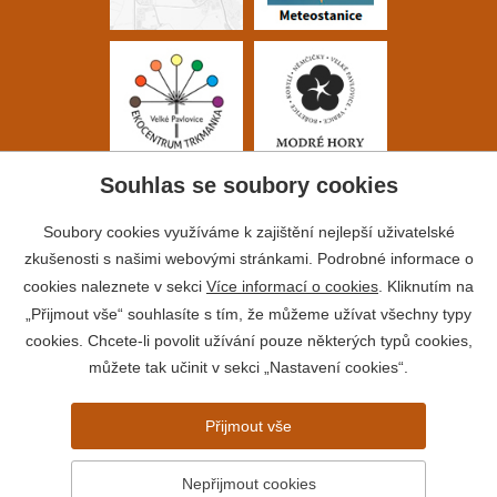
Souhlas se soubory cookies
Soubory cookies využíváme k zajištění nejlepší uživatelské
zkušenosti s našimi webovými stránkami. Podrobné informace o
cookies naleznete v sekci
Více informací o cookies
. Kliknutím na
„Přijmout vše“ souhlasíte s tím, že můžeme užívat všechny typy
cookies. Chcete-li povolit užívání pouze některých typů cookies,
můžete tak učinit v sekci „Nastavení cookies“.
Přijmout vše
© 2026 Město Velké Pavlovice
Prohlášení o přístupnosti
Nepřijmout cookies