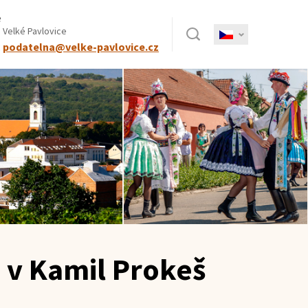
e
Hledat
 Velké Pavlovice
:
podatelna@velke-pavlovice.cz
 v Kamil Prokeš