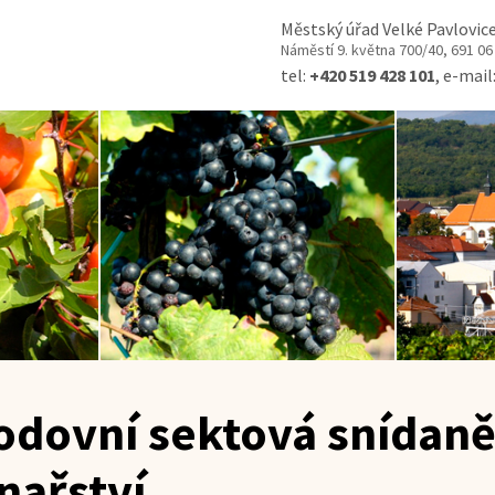
Městský úřad Velké Pavlovic
Náměstí 9. května 700/40, 691 06
tel:
+420 519 428 101
, e-mail
odovní sektová snídaně
nařství