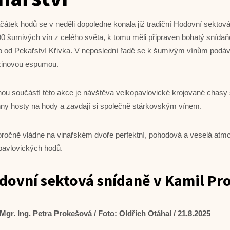
čátek hodů se v neděli dopoledne konala již tradiční Hodovní sektová
90 šumivých vín z celého světa, k tomu měli připraven bohatý snída
o od Pekařství Křivka. V neposlední řadě se k šumivým vínům podáva
žinovou espumou.
nou součástí této akce je návštěva velkopavlovické krojované chas
ny hosty na hody a zavdají si společně stárkovským vínem.
ročně vládne na vinařském dvoře perfektní, pohodová a veselá atmos
pavlovických hodů.
dovní sektová snídaně v Kamil Pro
 Mgr. Ing. Petra Prokešová / Foto: Oldřich Otáhal / 21.8.2025