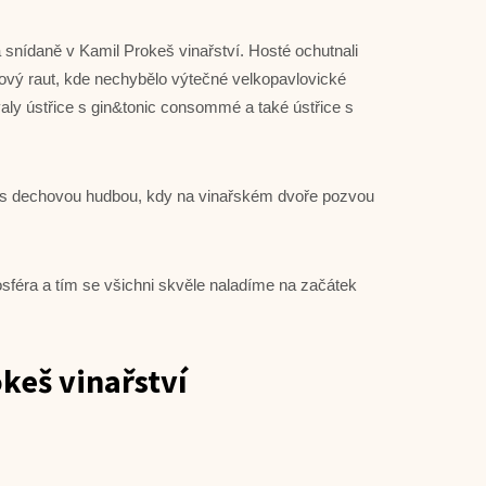
 snídaně v Kamil Prokeš vinařství. Hosté ochutnali
ňový raut, kde nechybělo výtečné velkopavlovické
ly ústřice s gin&tonic consommé a také ústřice s
y s dechovou hudbou, kdy na vinařském dvoře pozvou
féra a tím se všichni skvěle naladíme na začátek
keš vinařství