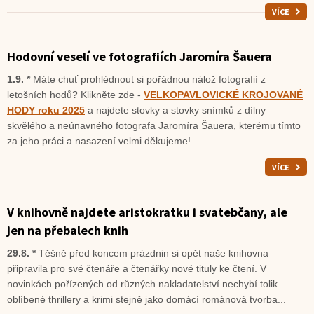
VÍCE
Hodovní veselí ve fotografiích Jaromíra Šauera
1.9. *
Máte chuť prohlédnout si pořádnou nálož fotografií z
letošních hodů? Klikněte zde -
VELKOPAVLOVICKÉ KROJOVANÉ
HODY roku 2025
a najdete stovky a stovky snímků z dílny
skvělého a neúnavného fotografa Jaromíra Šauera, kterému tímto
za jeho práci a nasazení velmi děkujeme!
VÍCE
V knihovně najdete aristokratku i svatebčany, ale
jen na přebalech knih
29.8. *
Těšně před koncem prázdnin si opět naše knihovna
připravila pro své čtenáře a čtenářky nové tituly ke čtení. V
novinkách pořízených od různých nakladatelství nechybí tolik
oblíbené thrillery a krimi stejně jako domácí románová tvorba...