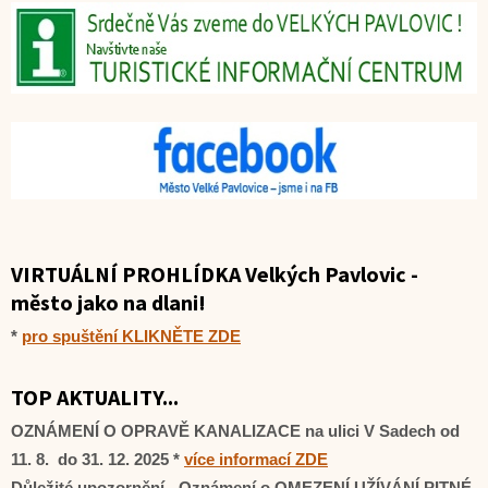
VIRTUÁLNÍ PROHLÍDKA Velkých Pavlovic -
město jako na dlani!
*
pro spuštění KLIKNĚTE ZDE
TOP AKTUALITY...
OZNÁMENÍ O OPRAVĚ KANALIZACE na ulici V Sadech od
11. 8. do 31. 12. 2025 *
více informací ZDE
Důležité upozornění - Oznámení o OMEZENÍ UŽÍVÁNÍ PITNÉ