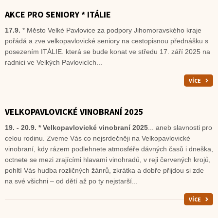
AKCE PRO SENIORY * ITÁLIE
17.9.
* Město Velké Pavlovice za podpory Jihomoravského kraje
pořádá a zve velkopavlovické seniory na cestopisnou přednášku s
posezením ITÁLIE. která se bude konat ve středu 17. září 2025 na
radnici ve Velkých Pavlovicích...
VÍCE
VELKOPAVLOVICKÉ VINOBRANÍ 2025
19. - 20.9. *
Velkopavlovické vinobraní 2025
... aneb slavnosti pro
celou rodinu. Zveme Vás co nejsrdečněji na Velkopavlovické
vinobraní, kdy rázem podlehnete atmosféře dávných časů i dneška,
octnete se mezi zrajícími hlavami vinohradů, v reji červených krojů,
pohltí Vás hudba rozličných žánrů, zkrátka a dobře přijdou si zde
na své všichni – od dětí až po ty nejstarší...
VÍCE