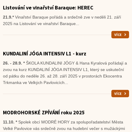
Listování ve vinařství Baraque: HEREC
21.9.*
Vinařství Baraque pořádá a srdečně zve v neděli 21. září
2025 na Listování ve vinařství Baraque...
VÍCE
KUNDALINÍ JÓGA INTENSIV L1 - kurz
26. - 28.9. *
ŠKOLA KUNDALINI JÓGY & Hana Kyralová pořádají a
zvou na kurz KUNDALINÍ JÓGA INTENSIV L1, který se uskuteční
od pátku do neděle 26. až 28. září 2025 v prostorách Ekocentra
Trkmanka ve Velkých Pavlovicích...
VÍCE
MODROHORSKÉ ZPÍVÁNÍ roku 2025
11.10. *
Spolek obcí MODRÉ HORY za spolupořadatelství Města
Velké Pavlovice vás srdečně zvou na hudební večer s mužáckými