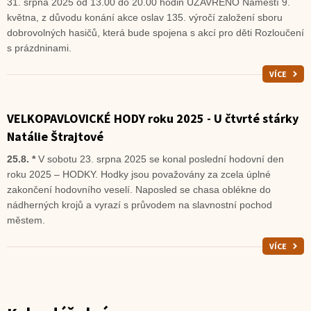
31. srpna 2025 od 13.00 do 20.00 hodin UZAVŘENO Náměstí 9.
května, z důvodu konání akce oslav 135. výročí založení sboru
dobrovolných hasičů, která bude spojena s akcí pro děti Rozloučení
s prázdninami.
VÍCE
VELKOPAVLOVICKÉ HODY roku 2025 - U čtvrté stárky
Natálie Štrajtové
25.8. *
V sobotu 23. srpna 2025 se konal poslední hodovní den
roku 2025 – HODKY. Hodky jsou považovány za zcela úplné
zakončení hodovního veselí. Naposled se chasa oblékne do
nádherných krojů a vyrazí s průvodem na slavnostní pochod
městem.
VÍCE