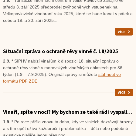
3.9. *
Turistické informační centrum Velké Pavlovice zahájilo ve
středu 3. září 2025 předprodej zvýhodněných vstupenek na
Velkopavlovické vinobraní roku 2025, které se bude konat v pátek a
sobotu 19. a 20. září 2025...
VÍCE
Situační zpráva o ochraně révy vinné č. 18/2025
2.9. *
SIPHV nabízí vinařům k dispozici 18. situační zprávu o
ochraně révy vinné v moravských vinařských oblastech pro 36.
týden (1.9. - 7.9.2025). Originál zprávy si můžete
stáhnout ve
formátu PDF ZDE
.
VÍCE
Vinaři, spíte v noci? My bychom se také rádi vyspali…
1.9. *
Po roce přišla znovu ta doba, kdy ve vinicích dozrávají hrozny
a s tím opět ožívá každoroční problematika – děla nebo podobné
akustické plašiče jedou přes noc...