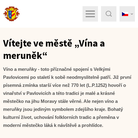
Menu
Hledat
Vítejte ve městě „Vína a
meruněk“
Víno a meruňky - toto příznačné spojení s Velkými
Pavlovicemi po staletí k sobě neodmyslitelně patří. Již první
písemná zmínka starší více než 770 let (L.P.1252) hovoří o
vinařství v Pavlovicích a této tradici je malé a krásné
městečko na jihu Moravy stále věrné. Ale nejen víno a
meruňky jsou jediným symbolem zdejšího kraje. Bohatý
kulturní život, uchování folklorních tradic a přeměna v
moderní městečko láká k návštěvě a prohlídce.