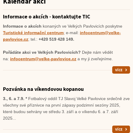
Kalendář akcí
Informace o akcích - kontaktujte TIC
Informace o akcích
konaných ve Velkých Pavlovicích poskytne
Turistické informační centrum
; e-mail:
infocentrum@velke-
pavlovice.cz
; tel.:
+420 519 428 149.
Pořádáte akci ve Velkých Pavlovicích?
Dejte nám vědět
na:
infocentrum@velke-pavlovice.cz
a my ji zveřejníme.
VÍCE
Pozvánka na víkendovou kopanou
3., 6. a 7.9. *
Fotbalový oddíl TJ Slavoj Velké Pavlovice srdečně zve
všechny své příznivce na první zápasy podzimní sezóny 2025,
které budou sehrány ve středu 3. září a o víkendu 6. a 7. září
2025...
VÍCE