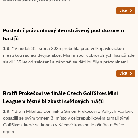
VÍCE
Poslední prázdninový den strávený pod dozorem
hasičů
1.9. *
V neděli 31. srpna 2025 proběhla před velkopavlovickou
městskou radnicí dvojitá akce. Místní sbor dobrovolných hasičů zde
slavil 135 let od založení a zároveň se děti loučily s prázdninami...
VÍCE
Bratři Prokešovi ve finále Czech GolfSixes Mini
League v těsné blízkosti světových hráčů
1.9. *
Bratři Mikuláš, Dominik a Šimon Prokešovi z Velkých Pavlovic
obsadili se svým týmem 3. místo v celorepublikovém turnaji týmů
GolfSixes, které se konalo v Kácově koncem letošního měsíce
srpna...