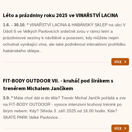
Léto a prázdniny roku 2025 ve VINAŘSTVÍ LACINA
1.6. - 30.10. *
VINAŘSTVÍ LACINA & HABÁNSKÝ SKLEP na ulici V
Údolí 6 ve Velkých Pavlovicích srdečně zvou v rámci letní a
prázdninové sezóny k návštěvě a posezení, kdy můžete nejen
ochutnat vynikající vína, ale také podniknout interaktivní prohlídku
habánského sklepa...
VÍCE
FIT-BODY OUTDOOR VII. - kruháč pod širákem s
trenérem Michalem Jančíkem
3.9. *
Máte chuť dát si do těla? Trenér Michal Jančík pořádá a zve
na FIT-BODY OUTDOOR - vysoce intenzivní kruhový trénink po
širým nebem. Kdy? Středa 3. září 2025 od 16.00 hodin. Kde?
SKATE PARK Velké Pavlovice...
VÍCE