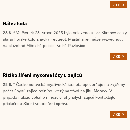
VÍCE
Nález kola
28.8. *
Ve čtvrtek 28. srpna 2025 bylo nalezeno u tzv. Klímovy cesty
starší horské kolo značky Peugeot. Majitel si jej může vyzvednout
na služebně Městské policie Velké Pavlovice.
VÍCE
Riziko šíření myxomatózy u zajíců
28.8. *
Českomoravská myslivecká jednota upozorňuje na zvýšený
počet úhynů zajíce polního, který nastává na jihu Moravy. V
případě nálezu většího množství uhynulých zajíců kontaktujte
příslušnou Státní veterinární správu.
VÍCE